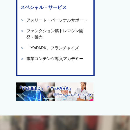
スペシャル・サービス
＞
アスリート・パーソナルサポート
＞
ファンクション筋トレマシン開
発・販売
＞
「Y’sPARK」フランチャイズ
＞
事業コンテンツ導入アカデミー
「Y’sFIELD」「 Y’sPARK」
専門サイトブログはこちら ▶