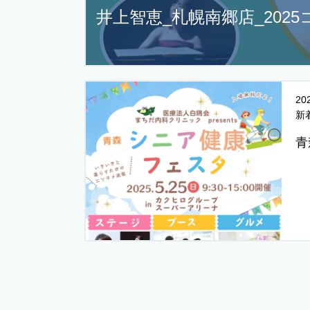
井上智恵_札幌南郷店_202
20
新
青