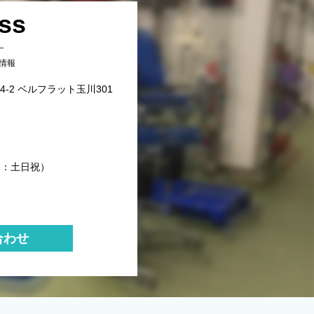
ss
情報
-2 ベルフラット玉川301
定休：土日祝）
合わせ