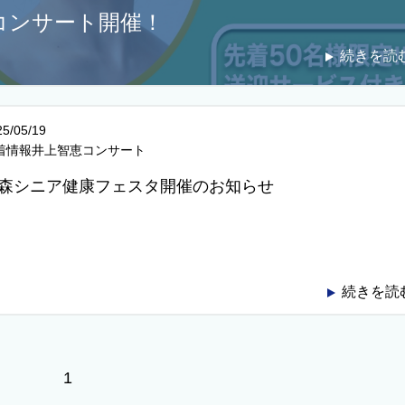
5コンサート開催！
続きを読
25/05/19
着情報井上智恵コンサート
森シニア健康フェスタ開催のお知らせ
続きを読
1