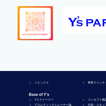
＞ トピックス
＞ 事業ラインナ
Base of Y's
＞ Y’s ストーリー
＞ コンセプト施
＞ アスレティックトレーナー論
＞ 代表・スタッ