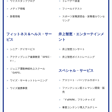
＞
ワイズスタッフブログ
＞
トレーナー派遣
＞
メディア情報
＞
フィールドテスト
＞
新着情報
＞
スポーツ栄養講習会・栄養価カウンセ
リング
フィットネス＆ヘルス・サー
井上智恵・エンターテインメ
ビス
ント
＞
シニア・デイサービス
＞
井上智恵コンサート
＞
アクティブシニア健康教室「SPEC・
＞
井上智恵ボイストレーニング
Y！」
＞
ジュニア運動神経向上スクール
スペシャル・サービス
「GAPS」
＞
アスリート・パーソナルサポート
＞
ワイズ・サーキットトレーニング
＞
ファンクション筋トレマシン開発・販
＞
ワイズ連携事業
売
＞
「Y’sPARK」フランチャイズ
＞
事業コンテンツ導入アカデミー