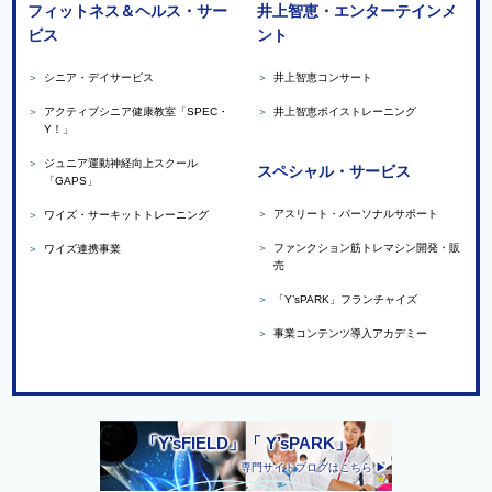
フィットネス＆ヘルス・サー
井上智恵・エンターテインメ
ビス
ント
＞
シニア・デイサービス
＞
井上智恵コンサート
＞
アクティブシニア健康教室「SPEC・
＞
井上智恵ボイストレーニング
Y！」
＞
ジュニア運動神経向上スクール
スペシャル・サービス
「GAPS」
＞
アスリート・パーソナルサポート
＞
ワイズ・サーキットトレーニング
＞
ファンクション筋トレマシン開発・販
＞
ワイズ連携事業
売
＞
「Y’sPARK」フランチャイズ
＞
事業コンテンツ導入アカデミー
「Y’sFIELD」「 Y’sPARK」
専門サイトブログはこちら ▶