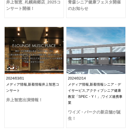
井上智恵_札幌南郷店_2025コ
青森シニア健康フェスタ開催
ンサート開催！
のお知らせ
2024/03/01
2024/02/14
メディア情報,新着情報井上智恵コ
メディア情報,新着情報シニア・デ
ンサート
イサービス,アクティブシニア健康
教室「SPEC・Y！」,ワイズ連携事
井上智恵出演情報！
業
ワイズ・パークの新店舗が誕
生！